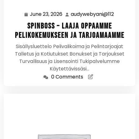
June 23, 2026
audywebyani@112
June
audyweby
23,
Spinboss – Laaja Oppaamme
2026
Pelikokemukseen ja Tarjoamaamme
Sisällysluettelo Pelivalikoima ja Pelintarjoajat
Talletus ja Kotiutukset Bonukset ja Tarjoukset
Turvallisuus ja Lisensointi Tukipalvelumme
Käytettävissäsi…
0 Comments