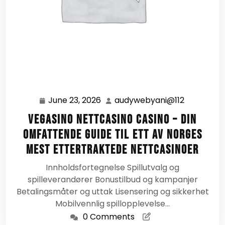
June 23, 2026
audywebyani@112
June
audyweby
23,
Vegasino nettcasino Casino – Din
2026
omfattende guide til ett av Norges
mest ettertraktede nettcasinoer
Innholdsfortegnelse Spillutvalg og
spilleverandører Bonustilbud og kampanjer
Betalingsmåter og uttak Lisensering og sikkerhet
Mobilvennlig spillopplevelse…
0 Comments