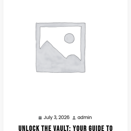
July 3, 2026
admin
July
admin
3,
Unlock the Vault: Your Guide to