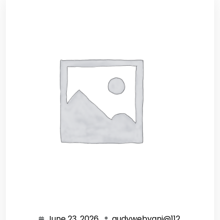
June 23, 2026
audywebyani@112
June
audyweby