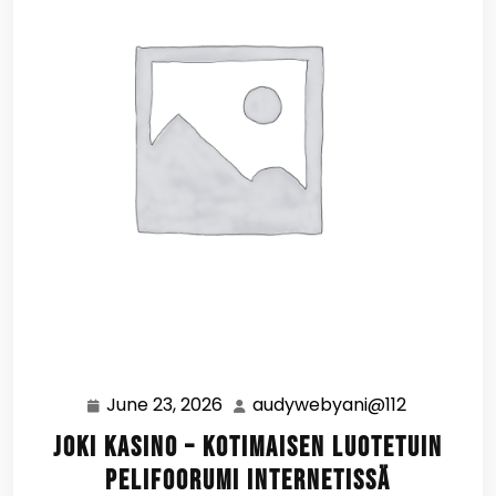
June 23, 2026
audywebyani@112
June
audyweby
23,
Joki Kasino – Kotimaisen Luotetuin
2026
Pelifoorumi Internetissä