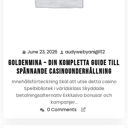
June 23, 2026
audywebyani@112
June
audyweby
23,
GoldenMina – Din Kompletta Guide till
2026
Spännande Casinounderhållning
Innehållsförteckning Skäl att utse detta casino
Spelbibliotek i världsklass Skyddade
betalningsalternativ Exklusiva bonusar och
kampanjer…
0 Comments