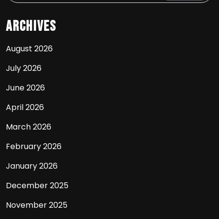
Archives
August 2026
July 2026
June 2026
April 2026
March 2026
February 2026
January 2026
December 2025
November 2025